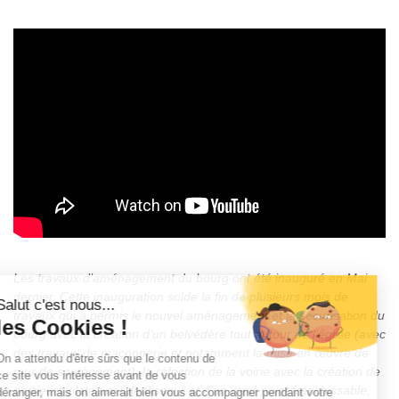
Les travaux d’aménagement du bourg ont été inauguré en Mai
dernier. Cette inauguration solde la fin de plusieurs mois de
travaux qui a permis le nouvel aménagement et la sécurisation du
bourg avec la création d’un belvédère tout autour de l’église (avec
des travaux de maçonnerie et notamment la mise en œuvre de
mur de soutènement), la réfection de la voirie avec la création de
plusieurs plateaux ralentisseur et d’un rond-point franchissable,