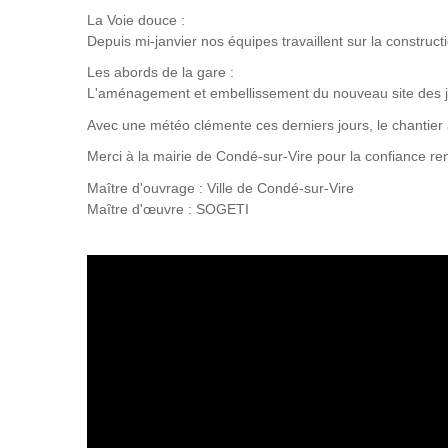
La Voie douce :
Depuis mi-janvier nos équipes travaillent sur la construc
Les abords de la gare :
L'aménagement et embellissement du nouveau site des ja
Avec une météo clémente ces derniers jours, le chantier 
Merci à la mairie de Condé-sur-Vire pour la confiance re
Maître d'ouvrage : Ville de Condé-sur-Vire
Maître d'œuvre : SOGETI