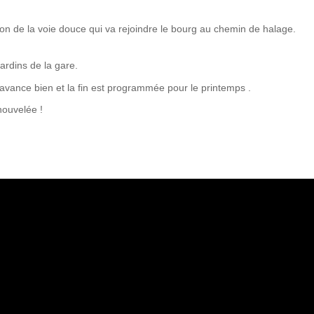
tion de la voie douce qui va rejoindre le bourg au chemin de halage.
rdins de la gare.
avance bien et la fin est programmée pour le printemps .
nouvelée !