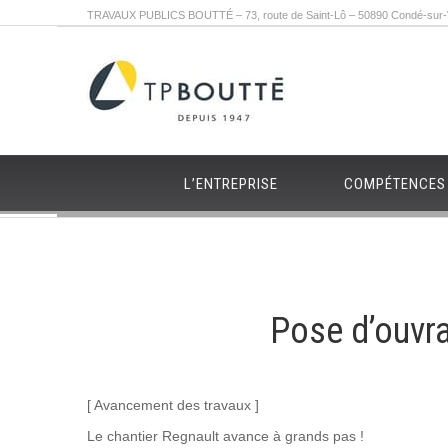
TRAVAUX PUBLICS BOUTTÉ – 73, route de Saint-Lô – 50890 Condé-sur-Vi
L’ENTREPRISE
COMPÉTENCES
Pose d’ouvra
[ Avancement des travaux ]
Le chantier Regnault avance à grands pas !