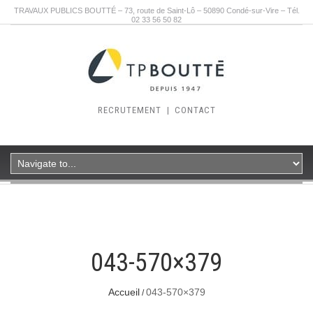
TRAVAUX PUBLICS BOUTTÉ – 73, route de Saint-Lô – 50890 Condé-sur-Vire – Tél.
02 33 56 50 82
RECRUTEMENT
|
CONTACT
043-570×379
Accueil
043-570×379