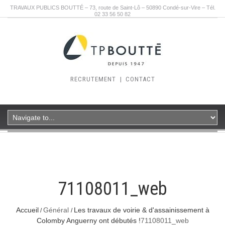
TRAVAUX PUBLICS BOUTTÉ – 73, route de Saint-Lô – 50890 Condé-sur-Vire – Tél.
02 33 56 50 82
RECRUTEMENT
|
CONTACT
71108011_web
Accueil
Général
Les travaux de voirie & d'assainissement à
Colomby Anguerny ont débutés !
71108011_web