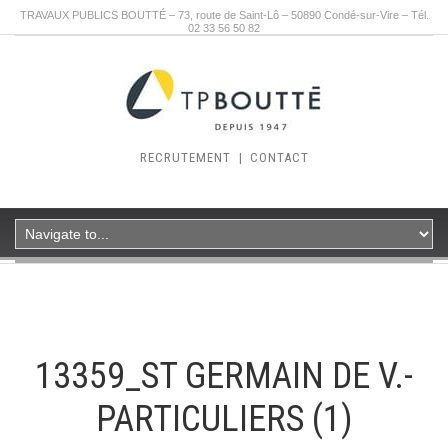
TRAVAUX PUBLICS BOUTTÉ – 73, route de Saint-Lô – 50890 Condé-sur-Vire – Tél.
02 33 56 50 82
RECRUTEMENT
|
CONTACT
13359_ST GERMAIN DE V.-
PARTICULIERS (1)