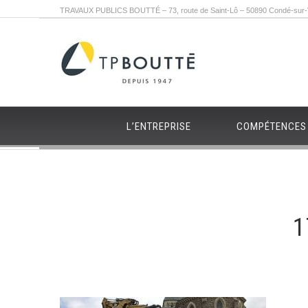
TRAVAUX PUBLICS BOUTTÉ – 73, route de Saint-Lô – 50890 Condé-sur-Vi
L’ENTREPRISE
COMPÉTENCES
1