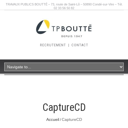
TRAVAUX PUBLICS BOUTTÉ – 73, route de Saint-Lô – 50890 Condé-sur-Vire – Tél.
02 33 56 50 82
RECRUTEMENT
|
CONTACT
CaptureCD
Accueil
CaptureCD