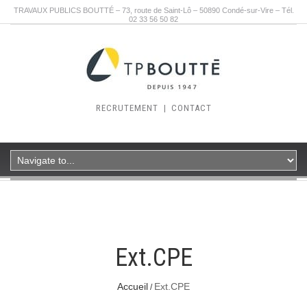
TRAVAUX PUBLICS BOUTTÉ – 73, route de Saint-Lô – 50890 Condé-sur-Vire – Tél.
02 33 56 50 82
RECRUTEMENT
|
CONTACT
Ext.CPE
Accueil
Ext.CPE