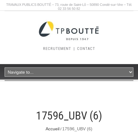
TRAVAUX PUBLICS BOUTTÉ – 73, route de Saint-Lô – 50890 Condé-sur-Vire – Tél.
02 33 56 50 82
RECRUTEMENT
|
CONTACT
17596_UBV (6)
Accueil
17596_UBV (6)