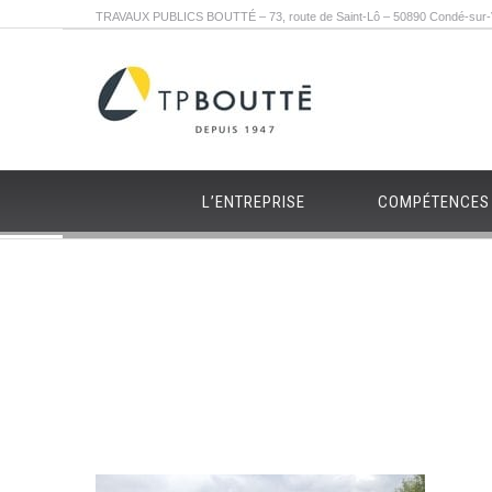
TRAVAUX PUBLICS BOUTTÉ – 73, route de Saint-Lô – 50890 Condé-sur-Vi
L’ENTREPRISE
COMPÉTENCES