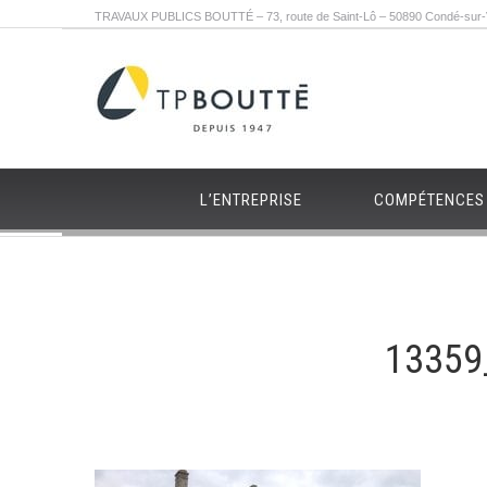
TRAVAUX PUBLICS BOUTTÉ – 73, route de Saint-Lô – 50890 Condé-sur-Vi
L’ENTREPRISE
COMPÉTENCES
13359