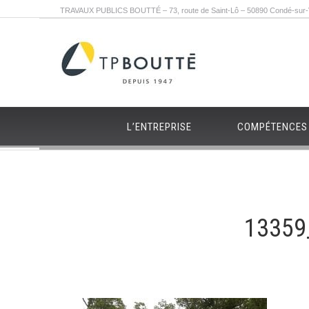
TRAVAUX PUBLICS BOUTTÉ – 73, route de Saint-Lô – 50890 Condé-sur-Vi
L’ENTREPRISE
COMPÉTENCES
13359