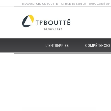
TRAVAUX PUBLICS BOUTTÉ – 73, route de Saint-Lô – 50890 Condé-sur-Vi
L’ENTREPRISE
COMPÉTENCES