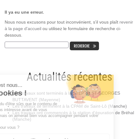
Il ya eu une erreur.
Nous nous excusons pour tout inconvénient, s'il vous plaît
revenir
à la page d'accueil
ou utilisez le formulaire de recherche ci-
dessous.
Actualités récentes
Les travaux sont terminés à la STEP de ST-GEORGES
BUTTAVENT (Mayenne)
Les travaux se terminent à la CPAM de Saint-Lô (Manche)
Les travaux ont commencés à la station d’épuration de Bréhal
(Manche)